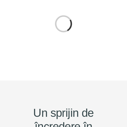
Monumente
Loading...
Magazin
Servicii
Bine de știut
Contact
Un sprijin de
încredere în