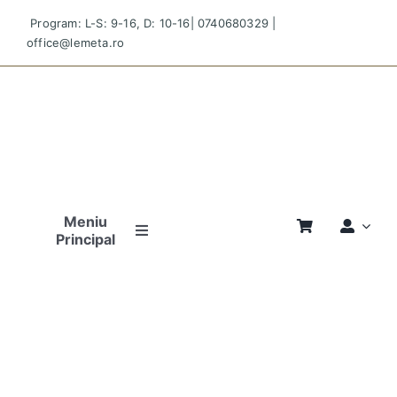
Skip
Program: L-S: 9-16, D: 10-16|
0740680329
|
to
office@lemeta.ro
content
Meniu
Principal
Pagina
Principală
Povestea
Noastră