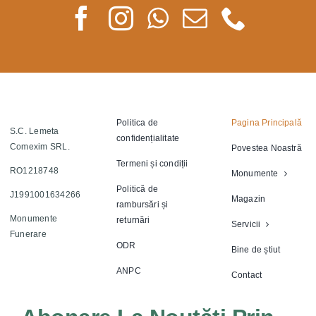
Politica de
Pagina Principală
S.C. Lemeta
confidențialitate
Comexim SRL.
Povestea Noastră
Termeni și condiții
RO1218748
Monumente
Politică de
J1991001634266
Magazin
rambursări și
Monumente
returnări
Servicii
Funerare
ODR
Bine de știut
ANPC
Contact