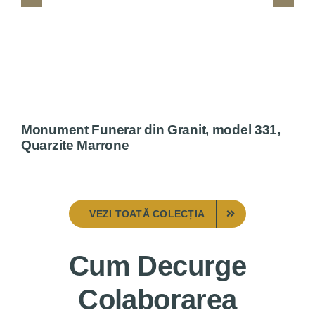
Monument Funerar din Granit, model 331,
M
Quarzite Marrone
Q
VEZI TOATĂ COLECȚIA
Cum Decurge
Colaborarea