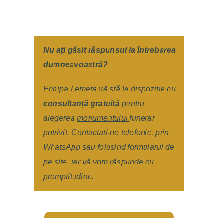
Nu ați găsit răspunsul la întrebarea
dumneavoastră?
Echipa Lemeta vă stă la dispoziție cu
consultanță gratuită
pentru
alegerea
monumentului
funerar
potrivit. Contactați-ne telefonic, prin
WhatsApp sau folosind formularul de
pe site, iar vă vom răspunde cu
promptitudine.