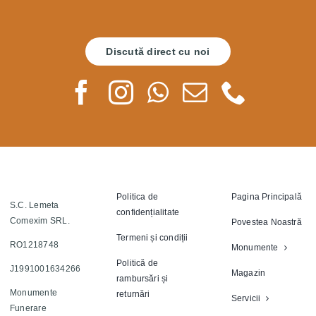
Discută direct cu noi
Politica de
Pagina Principală
S.C. Lemeta
confidențialitate
Comexim SRL.
Povestea Noastră
Termeni și condiții
RO1218748
Monumente
Politică de
J1991001634266
Magazin
rambursări și
Monumente
returnări
Servicii
Funerare