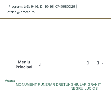
Skip
Program: L-S: 9-16, D: 10-16|
0740680329
|
to
office@lemeta.ro
content
Meniu
Principal
Pagina
Acasa
Principală
MONUMENT FUNERAR DRETUNGHIULAR GRANIT
NEGRU LUCIOS
Monument funerar TRIUNGHIULAR granit NEGRU
Povestea
LUCIOS
Noastră