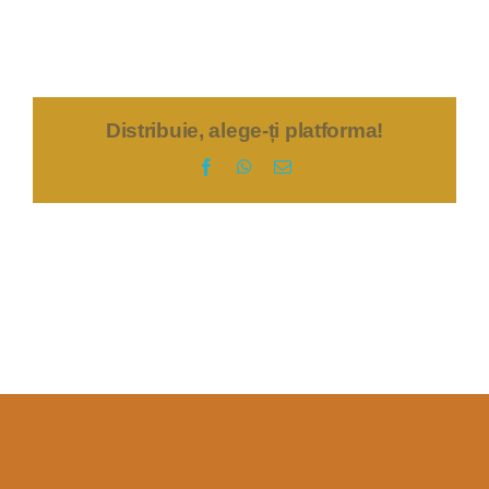
Distribuie, alege-ți platforma!
Facebook
WhatsApp
E-
mail: