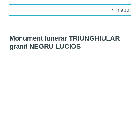
Monumente
Inapoi
Magazin
Monument funerar TRIUNGHIULAR
Servicii
granit NEGRU LUCIOS
Bine de știut
Contact