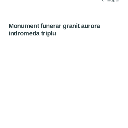
Monumente
Magazin
Monument funerar granit aurora
indromeda triplu
Servicii
Bine de știut
Contact