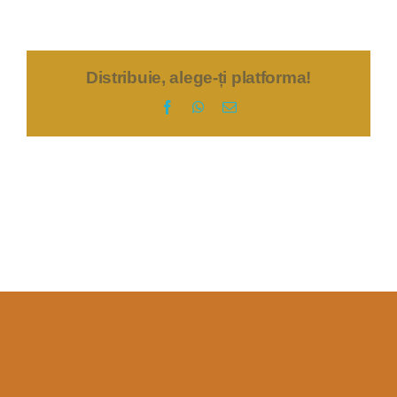
Distribuie, alege-ți platforma!
Facebook
WhatsApp
E-
mail: