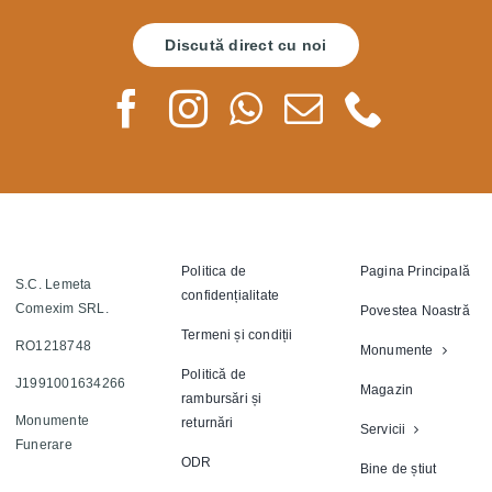
Discută direct cu noi
Politica de
Pagina Principală
S.C. Lemeta
confidențialitate
Comexim SRL.
Povestea Noastră
Termeni și condiții
RO1218748
Monumente
Politică de
J1991001634266
Magazin
rambursări și
Monumente
returnări
Servicii
Funerare
ODR
Bine de știut