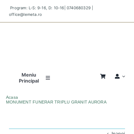
Skip
Program: L-S: 9-16, D: 10-16|
0740680329
|
to
office@lemeta.ro
content
Meniu
Principal
Pagina
Acasa
Principală
MONUMENT FUNERAR TRIPLU GRANIT AURORA
Monument funerar granit aurora indromeda triplu
Povestea
Noastră
Inapoi