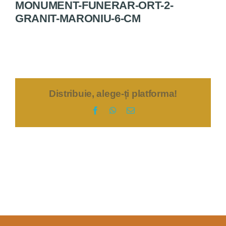
MONUMENT-FUNERAR-ORT-2-
GRANIT-MARONIU-6-CM
Servicii
Bine de știut
Contact
Distribuie, alege-ți platforma!
Facebook
WhatsApp
E-
mail: