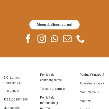
Discută direct cu noi
Politica de
Pagina Principală
S.C. Lemeta
confidențialitate
Comexim SRL.
Povestea Noastră
Termeni și condiții
RO1218748
Monumente
Politică de
J1991001634266
Magazin
rambursări și
Monumente
returnări