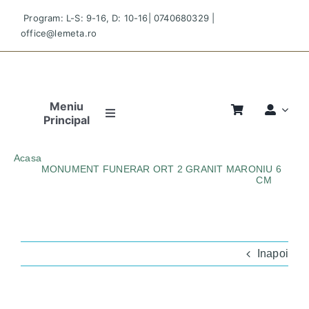
Skip
Program: L-S: 9-16, D: 10-16|
0740680329
|
to
office@lemeta.ro
content
Meniu
Principal
Pagina
Acasa
Principală
MONUMENT FUNERAR ORT 2 GRANIT MARONIU 6
CM
MONUMENT-FUNERAR-ORT-2-GRANIT-MARONIU-6-CM
Povestea
Noastră
Monumente
Inapoi
Magazin