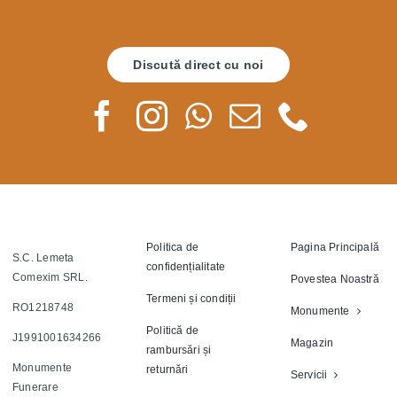
Discută direct cu noi
Politica de
Pagina Principală
S.C. Lemeta
confidențialitate
Comexim SRL.
Povestea Noastră
Termeni și condiții
RO1218748
Monumente
Politică de
J1991001634266
Magazin
rambursări și
Monumente
returnări
Servicii
Funerare