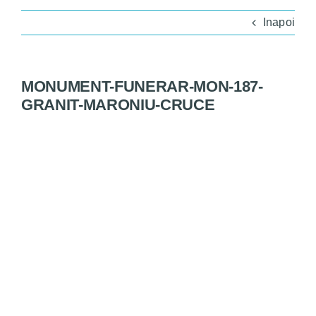
Monumente
Inapoi
Magazin
MONUMENT-FUNERAR-MON-187-
Servicii
GRANIT-MARONIU-CRUCE
Bine de știut
Contact