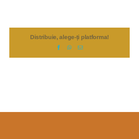
Distribuie, alege-ți platforma!
Facebook
WhatsApp
E-
mail: