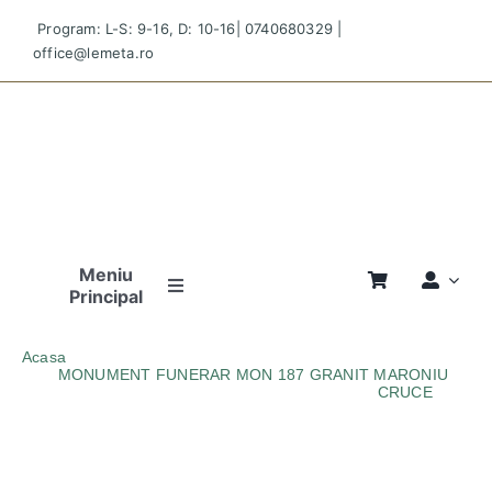
Skip
Program: L-S: 9-16, D: 10-16|
0740680329
|
to
office@lemeta.ro
content
Meniu
Principal
Pagina
Acasa
Principală
MONUMENT FUNERAR MON 187 GRANIT MARONIU
CRUCE
MONUMENT-FUNERAR-MON-187-GRANIT-MARONIU-
Povestea
CRUCE
Noastră