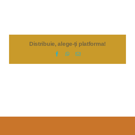
Distribuie, alege-ți platforma!
Facebook
WhatsApp
E-
mail: