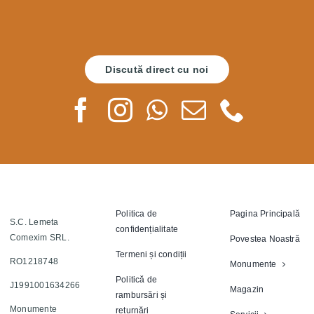
Discută direct cu noi
Politica de
Pagina Principală
S.C. Lemeta
confidențialitate
Comexim SRL.
Povestea Noastră
Termeni și condiții
RO1218748
Monumente
Politică de
J1991001634266
Magazin
rambursări și
Monumente
returnări