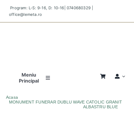
Skip
Program: L-S: 9-16, D: 10-16|
0740680329
|
to
office@lemeta.ro
content
Meniu
Principal
Pagina
Acasa
Principală
MONUMENT FUNERAR DUBLU WAVE CATOLIC GRANIT
ALBASTRU BLUE
MONUMENT-FUNERAR-DUBLU-WAVE-CATOLIC-GRANIT-
Povestea
ALBASTRU-BLUE
Noastră