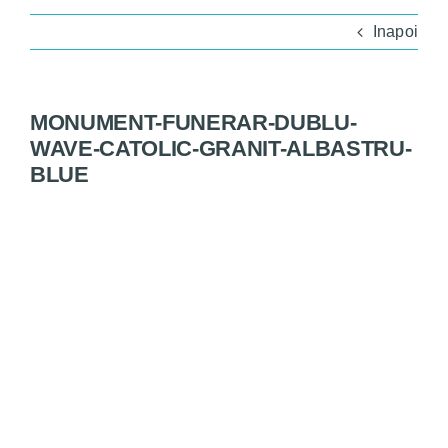
Monumente
Inapoi
Magazin
MONUMENT-FUNERAR-DUBLU-
Servicii
WAVE-CATOLIC-GRANIT-ALBASTRU-
BLUE
Bine de știut
Contact