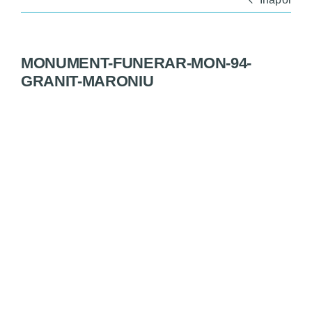
Monumente
Magazin
MONUMENT-FUNERAR-MON-94-
GRANIT-MARONIU
Servicii
Bine de știut
Contact