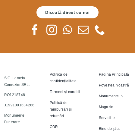
Discută direct cu noi
Politica de
Pagina Principală
S.C. Lemeta
confidențialitate
Comexim SRL.
Povestea Noastră
Termeni și condiții
RO1218748
Monumente
Politică de
J1991001634266
Magazin
rambursări și
Monumente
returnări
Servicii
Funerare
ODR
Bine de știut