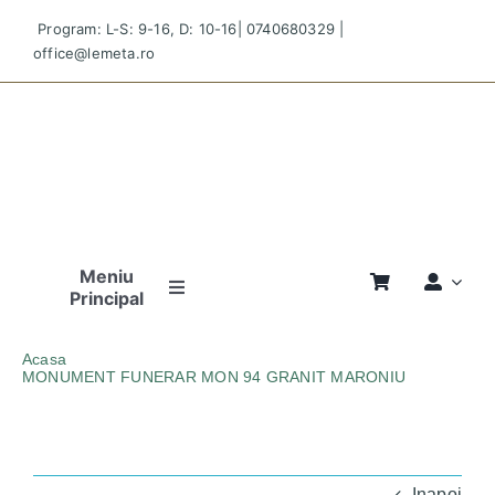
Skip
Program: L-S: 9-16, D: 10-16|
0740680329
|
to
office@lemeta.ro
content
Meniu
Principal
Pagina
Acasa
Principală
MONUMENT FUNERAR MON 94 GRANIT MARONIU
MONUMENT-FUNERAR-MON-94-GRANIT-MARONIU
Povestea
Noastră
Inapoi