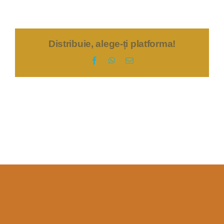
Distribuie, alege-ți platforma!
Facebook
WhatsApp
E-
mail: