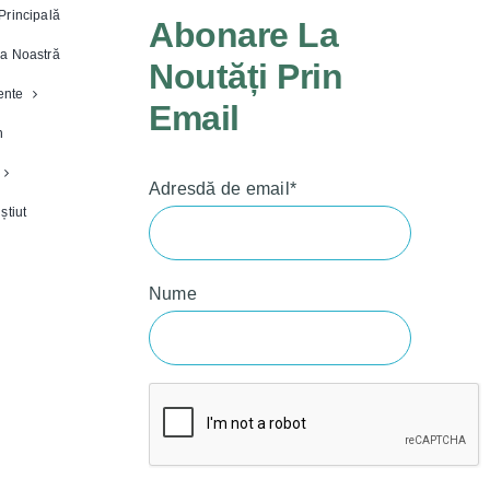
Principală
Abonare La
a Noastră
Noutăți Prin
nte
Email
n
Adresdă de email*
știut
Nume