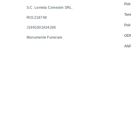
Poli
S.C. Lemeta Comexim SRL.
Term
RO1218748
Poli
J1991001634266
OD
Monumente Funerare
AN