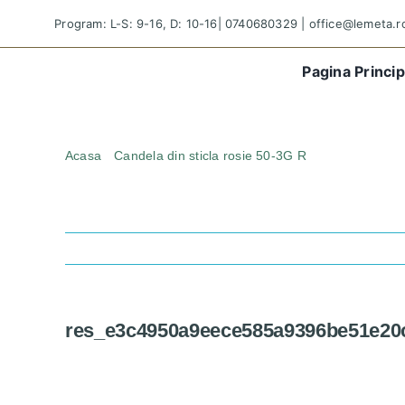
Skip
Program: L-S: 9-16, D: 10-16|
0740680329
|
office@lemeta.r
to
content
Pagina Princip
Acasa
Candela din sticla rosie 50-3G R
res_e3c4950
res_e3c4950a9eece585a9396be51e20