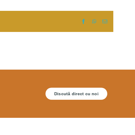
Facebook
WhatsApp
E-
mail:
Discută direct cu noi