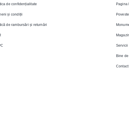
tica de confidențialitate
Pagina 
eni și condiții
Poveste
tică de rambursări și returnări
Monume
R
Magazi
PC
Servicii
Bine de 
Contact