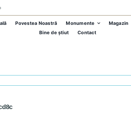
o
ală
Povestea Noastră
Monumente
Magazin
Bine de știut
Contact
a9eece585a9396be51e20cd8c
cd8c