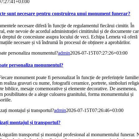
7:27:41+03:00
cte sunt necesare pentru construirea unui monument funerar?
entele necesare diferă în funcție de regulamentul fiecărui cimitir. În
al, este nevoie de acordul administrației cimitirului și de documente car
ă dreptul de concesiune asupra locului de veci. Echipa Lemeta vă oferă
mațiile necesare și vă îndrumă în procesul de obținere a aprobărilor.
oate personaliza monumentul?
admin
2026-07-15T07:27:26+03:00
oate personaliza monumentul?
iecare monument poate fi personalizat în funcție de preferințele familiei
 realiza gravuri cu nume, fotografii ceramice, portrete, simboluri religi
ete biblice, mesaje comemorative și elemente decorative. De asemenea,
m posibilitatea de a alege culoarea granitului, forma monumentului și
oriile.
zați montajul și transportul?
admin
2026-07-15T07:26:46+03:00
izați montajul și transportul?
Asigurăm transportul și montajul profesional al monumentului funerar. 