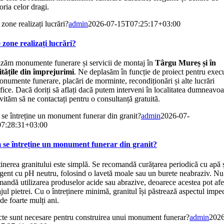
ria celor dragi.
 zone realizați lucrări?
admin
2026-07-15T07:25:17+03:00
 zone realizați lucrări?
izăm monumente funerare și servicii de montaj în
Târgu Mureș și în
litățile din împrejurimi
. Ne deplasăm în funcție de proiect pentru exec
numente funerare, placări de morminte, recondiționări și alte lucrări
fice. Dacă doriți să aflați dacă putem interveni în localitatea dumneavoa
vităm să ne contactați pentru o consultanță gratuită.
se întreține un monument funerar din granit?
admin
2026-07-
7:28:31+03:00
se întreține un monument funerar din granit?
ținerea granitului este simplă. Se recomandă curățarea periodică cu apă 
gent cu pH neutru, folosind o lavetă moale sau un burete neabraziv. Nu
andă utilizarea produselor acide sau abrazive, deoarece acestea pot afe
ajul pietrei. Cu o întreținere minimă, granitul își păstrează aspectul impe
de foarte mulți ani.
cte sunt necesare pentru construirea unui monument funerar?
admin
2026