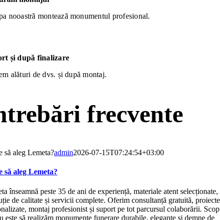
pa nooastră montează monumentul profesional.
rt și după finalizare
em alături de dvs. și după montaj.
ntrebări frecvente
e să aleg Lemeta?
admin
2026-07-15T07:24:54+03:00
e să aleg Lemeta?
a înseamnă peste 35 de ani de experiență, materiale atent selecționate,
ție de calitate și servicii complete. Oferim consultanță gratuită, proiecte
nalizate, montaj profesionist și suport pe tot parcursul colaborării. Scop
ru este să realizăm monumente funerare durabile, elegante și demne de