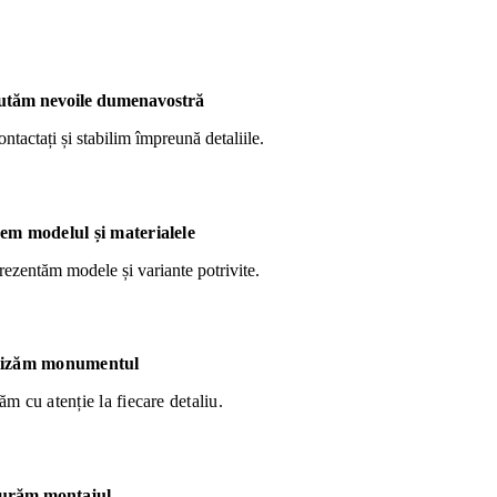
utăm nevoile dumenavostră
ntactați și stabilim împreună detaliile.
em modelul și materialele
ezentăm modele și variante potrivite.
lizăm monumentul
m cu atenție la fiecare detaliu.
urăm montajul