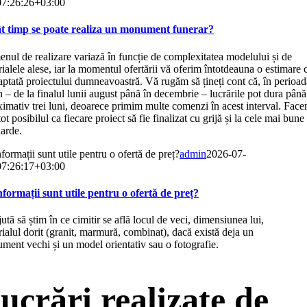
7:26:26+03:00
ât timp se poate realiza un monument funerar?
nul de realizare variază în funcție de complexitatea modelului și de
ialele alese, iar la momentul ofertării vă oferim întotdeauna o estimare 
aptată proiectului dumneavoastră. Vă rugăm să țineți cont că, în perioa
 – de la finalul lunii august până în decembrie – lucrările pot dura până
imativ trei luni, deoarece primim multe comenzi în acest interval. Fac
tot posibilul ca fiecare proiect să fie finalizat cu grijă și la cele mai bune
arde.
formații sunt utile pentru o ofertă de preț?
admin
2026-07-
7:26:17+03:00
nformații sunt utile pentru o ofertă de preț?
ută să știm în ce cimitir se află locul de veci, dimensiunea lui,
ialul dorit (granit, marmură, combinat), dacă există deja un
ent vechi și un model orientativ sau o fotografie.
ucrări realizate de