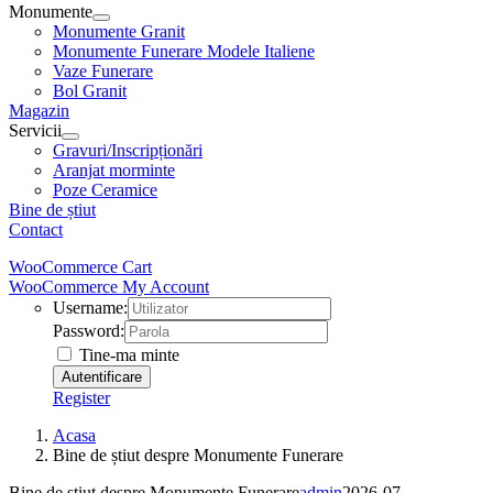
Monumente
Monumente Granit
Monumente Funerare Modele Italiene
Vaze Funerare
Bol Granit
Magazin
Servicii
Gravuri/Inscripționări
Aranjat morminte
Poze Ceramice
Bine de știut
Contact
WooCommerce Cart
WooCommerce My Account
Username:
Password:
Tine-ma minte
Register
Acasa
Bine de știut despre Monumente Funerare
Bine de știut despre Monumente Funerare
admin
2026-07-