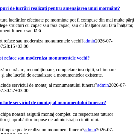
ipuri de lucrări realizați pentru amenajarea unui mormânt?
tura lucrărilor efectuate pe morminte pot fi compuse din mai multe părți
lege structuri cu capac sau fără capac, sau cu înălțător sau fără înălțător,
ment funerar sau fără.
ot reface sau moderniza monumentele vechi?
admin
2026-07-
7:28:15+03:00
ot reface sau moderniza monumentele vechi?
zăm curățare, recondiționare, completare inscripții, schimbare
 și alte lucrări de actualizare a monumentelor existente.
nclude serviciul de montaj al monumentului funerar?
admin
2026-07-
7:30:57+03:00
nclude serviciul de montaj al monumentului funerar?
chipa noastră asigură montaj complet, cu respectarea tuturor
ilor și aprobărilor impuse de administrația cimitirului.
ât timp se poate realiza un monument funerar?
admin
2026-07-