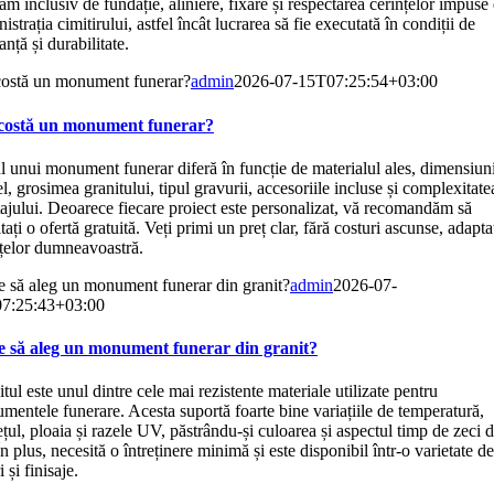
m inclusiv de fundație, aliniere, fixare și respectarea cerințelor impuse
istrația cimitirului, astfel încât lucrarea să fie executată în condiții de
anță și durabilitate.
costă un monument funerar?
admin
2026-07-15T07:25:54+03:00
costă un monument funerar?
l unui monument funerar diferă în funcție de materialul ales, dimensiuni
, grosimea granitului, tipul gravurii, accesoriile incluse și complexitate
jului. Deoarece fiecare proiect este personalizat, vă recomandăm să
itați o ofertă gratuită. Veți primi un preț clar, fără costuri ascunse, adapta
nțelor dumneavoastră.
e să aleg un monument funerar din granit?
admin
2026-07-
7:25:43+03:00
e să aleg un monument funerar din granit?
tul este unul dintre cele mai rezistente materiale utilizate pentru
entele funerare. Acesta suportă foarte bine variațiile de temperatură,
țul, ploaia și razele UV, păstrându-și culoarea și aspectul timp de zeci 
În plus, necesită o întreținere minimă și este disponibil într-o varietate de
i și finisaje.