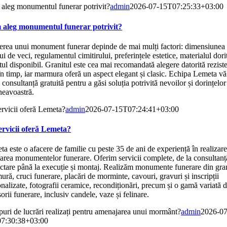
aleg monumentul funerar potrivit?
admin
2026-07-15T07:25:33+03:00
aleg monumentul funerar potrivit?
erea unui monument funerar depinde de mai mulți factori: dimensiunea
ui de veci, regulamentul cimitirului, preferințele estetice, materialul dorit
ul disponibil. Grani­tul este cea mai recomandată alegere datorită reziste
în timp, iar marmura oferă un aspect elegant și clasic. Echipa Lemeta vă
 consultanță gratuită pentru a găsi soluția potrivită nevoilor și dorințelor
eavoastră.
ervicii oferă Lemeta?
admin
2026-07-15T07:24:41+03:00
ervicii oferă Lemeta?
a este o afacere de familie cu peste 35 de ani de experiență în realizare
rea monumentelor funerare. Oferim servicii complete, de la consultanță
ctare până la execuție și montaj. Realizăm monumente funerare din gran
ră, cruci funerare, placări de morminte, cavouri, gravuri și inscripții
nalizate, fotografii ceramice, recondiționări, precum și o gamă variată 
orii funerare, inclusiv candele, vaze și felinare.
puri de lucrări realizați pentru amenajarea unui mormânt?
admin
2026-07
7:30:38+03:00