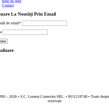
Bine de știut
Contact
nare La Noutăți Prin Email
sdă de email*
e
alizare
991 - 2026 • S.C. Lemeta Comexim SRL. • RO1218748 • Toate dreptu
rezervate