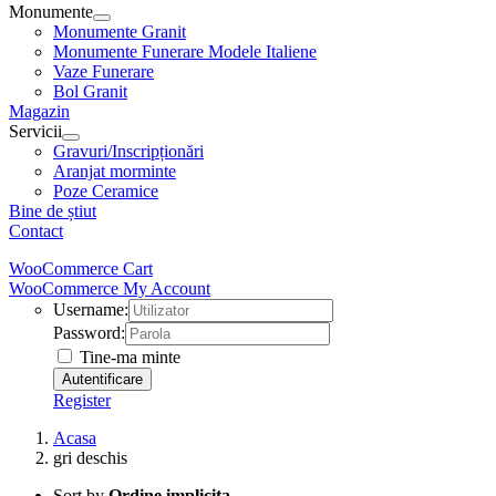
Monumente
Monumente Granit
Monumente Funerare Modele Italiene
Vaze Funerare
Bol Granit
Magazin
Servicii
Gravuri/Inscripționări
Aranjat morminte
Poze Ceramice
Bine de știut
Contact
WooCommerce Cart
WooCommerce My Account
Username:
Password:
Tine-ma minte
Register
Acasa
gri deschis
Sort by
Ordine implicita