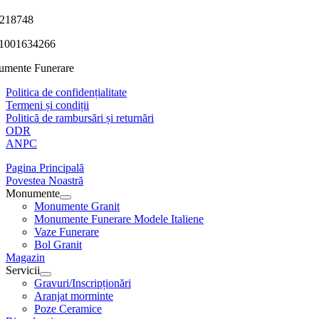
218748
1001634266
mente Funerare
Politica de confidențialitate
Termeni și condiții
Politică de rambursări și returnări
ODR
ANPC
Pagina Principală
Povestea Noastră
Monumente
Monumente Granit
Monumente Funerare Modele Italiene
Vaze Funerare
Bol Granit
Magazin
Servicii
Gravuri/Inscripționări
Aranjat morminte
Poze Ceramice