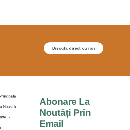
Discută direct cu noi
Principală
Abonare La
a Noastră
Noutăți Prin
nte
Email
n