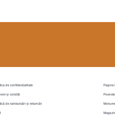
tica de confidențialitate
Pagina 
eni și condiții
Poveste
tică de rambursări și returnări
Monume
R
Magazi