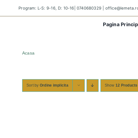
Skip
Program: L-S: 9-16, D: 10-16|
0740680329
|
office@lemeta.r
to
content
Pagina Princip
Acasa
vaza
Sort by
Ordine implicita
Show
12 Products