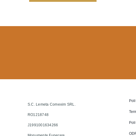
Poli
S.C. Lemeta Comexim SRL.
Term
RO1218748
Poli
J1991001634266
OD
Monumente Funerare