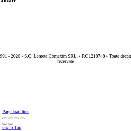
alizare
991 - 2026 • S.C. Lemeta Comexim SRL. • RO1218748 • Toate dreptu
rezervate
Page load link
Go to Top