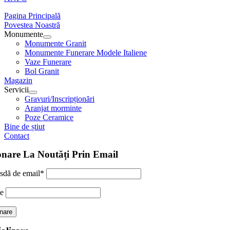
Pagina Principală
Povestea Noastră
Monumente
Monumente Granit
Monumente Funerare Modele Italiene
Vaze Funerare
Bol Granit
Magazin
Servicii
Gravuri/Inscripționări
Aranjat morminte
Poze Ceramice
Bine de știut
Contact
nare La Noutăți Prin Email
sdă de email*
e