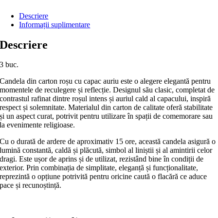
Descriere
Informații suplimentare
Descriere
3 buc.
Candela din carton roșu cu capac auriu este o alegere elegantă pentru
momentele de reculegere și reflecție. Designul său clasic, completat de
contrastul rafinat dintre roșul intens și auriul cald al capacului, inspiră
respect și solemnitate. Materialul din carton de calitate oferă stabilitate
și un aspect curat, potrivit pentru utilizare în spații de comemorare sau
la evenimente religioase.
Cu o durată de ardere de aproximativ 15 ore, această candela asigură o
lumină constantă, caldă și plăcută, simbol al liniștii și al amintirii celor
dragi. Este ușor de aprins și de utilizat, rezistând bine în condiții de
exterior. Prin combinația de simplitate, eleganță și funcționalitate,
reprezintă o opțiune potrivită pentru oricine caută o flacără ce aduce
pace și recunoștință.