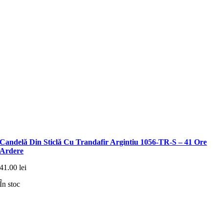
Candelă Din Sticlă Cu Trandafir Argintiu 1056-TR-S – 41 Ore
Ardere
41.00
lei
În stoc