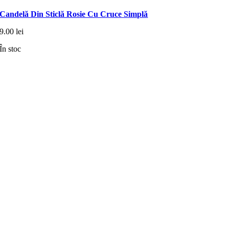
Candelă Din Sticlă Rosie Cu Cruce Simplă
9.00
lei
În stoc