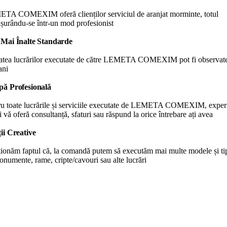
TA COMEXIM oferă clienților serviciul de aranjat morminte, totul
șurându-se într-un mod profesionist
 Mai Înalte Standarde
tatea lucrărilor executate de către LEMETA COMEXIM pot fi observate
ani
pă Profesională
ru toate lucrările și serviciile executate de LEMETA COMEXIM, experț
i vă oferă consultanță, sfaturi sau răspund la orice întrebare ați avea
ții Creative
ionăm faptul că, la comandă putem să executăm mai multe modele și ti
numente, rame, cripte/cavouri sau alte lucrări