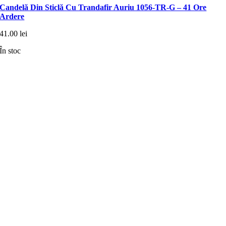
Candelă Din Sticlă Cu Trandafir Auriu 1056-TR-G – 41 Ore
Ardere
41.00
lei
În stoc