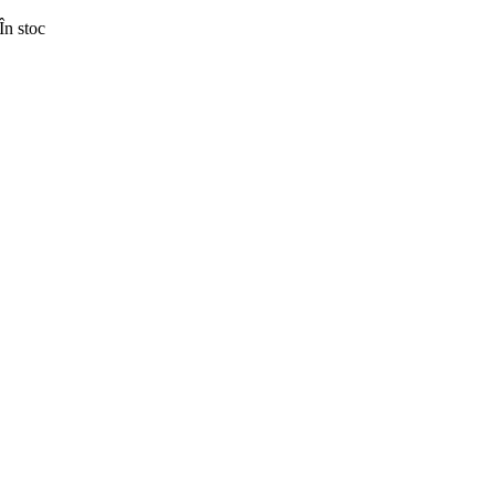
În stoc