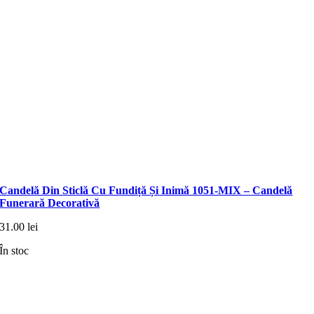
Candelă Din Sticlă Cu Fundiță Și Inimă 1051-MIX – Candelă
Funerară Decorativă
31.00
lei
În stoc