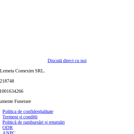
Discută direct cu noi
 Lemeta Comexim SRL.
218748
1001634266
mente Funerare
Politica de confidențialitate
Termeni și condiții
Politică de rambursări și returnări
ODR
ANPC