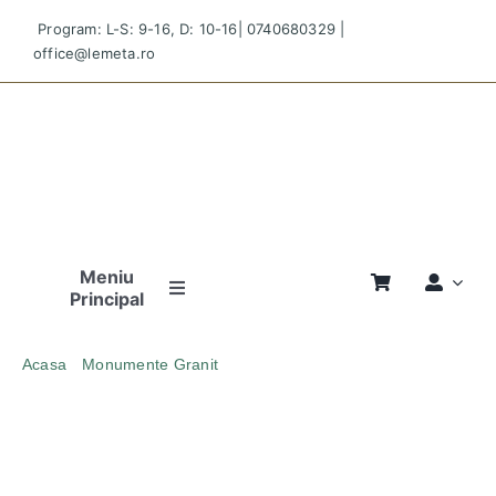
Skip
Program: L-S: 9-16, D: 10-16|
0740680329
|
to
office@lemeta.ro
content
Meniu
Principal
Pagina
Acasa
Monumente Granit
Principală
MONUMENT FUNERAR CIUCODI 10 GRANIT NEGRU
Povestea
Noastră