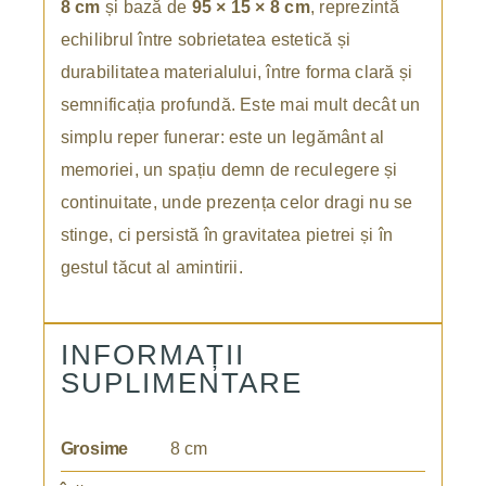
8 cm
și bază de
95 × 15 × 8 cm
, reprezintă
echilibrul între sobrietatea estetică și
durabilitatea materialului, între forma clară și
semnificația profundă. Este mai mult decât un
simplu reper funerar: este un legământ al
memoriei, un spațiu demn de reculegere și
continuitate, unde prezența celor dragi nu se
stinge, ci persistă în gravitatea pietrei și în
gestul tăcut al amintirii.
INFORMAȚII
SUPLIMENTARE
Grosime
8 cm