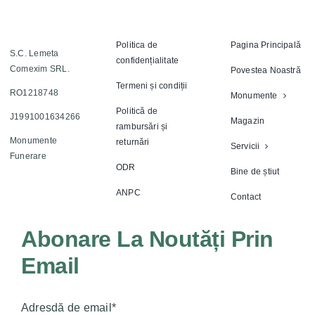
Politica de
Pagina Principală
S.C. Lemeta
confidențialitate
Comexim SRL.
Povestea Noastră
Termeni și condiții
RO1218748
Monumente
Politică de
J1991001634266
Magazin
rambursări și
Monumente
returnări
Servicii
Funerare
ODR
Bine de știut
ANPC
Contact
Abonare La Noutăți Prin
Email
Adresdă de email*