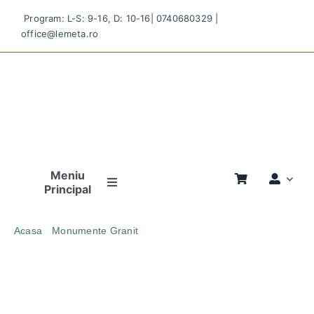
Skip
Program: L-S: 9-16, D: 10-16|
0740680329
|
to
office@lemeta.ro
content
Meniu
Principal
Pagina
Acasa
Monumente Granit
Principală
MONUMENT FUNERAR CIUCODI 8 GRANIT GRI INCHIS
Povestea
Noastră