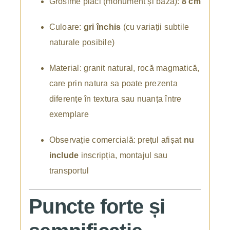
Grosime plăci (monument și bază):
8 cm
Culoare:
gri închis
(cu variații subtile
naturale posibile)
Material: granit natural, rocă magmatică,
care prin natura sa poate prezenta
diferențe în textura sau nuanța între
exemplare
Observație comercială: prețul afișat
nu
include
inscripția, montajul sau
transportul
Puncte forte și