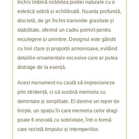
închis îmbină noblețea pietrei naturale cu o
estetică sobră și echilibrată. Nuanta profundă,
discretă, de gri închis transmite gravitate și
stabilitate, oferind un cadru potrivit pentru
reculegere și amintire. Designul este gândit
cu linii clare și proporții armonioase, evitând
detaliile ornamentale excesive care ar putea
distrage de la esență.
Acest monument nu caută să impresioneze
prin stridență, ci să susțină memoria cu
demnitate și simplitate. El devine un reper de
liniște, un spațiu în care memoria celor dragi
poate fi onorată cu sobrietate, într-o formă
care rezistă timpului și intemperiilor.