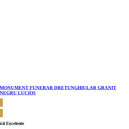
MONUMENT FUNERAR DRETUNGHIULAR GRANIT
NEGRU LUCIOS
CERE OFERTĂ
icii Excelente