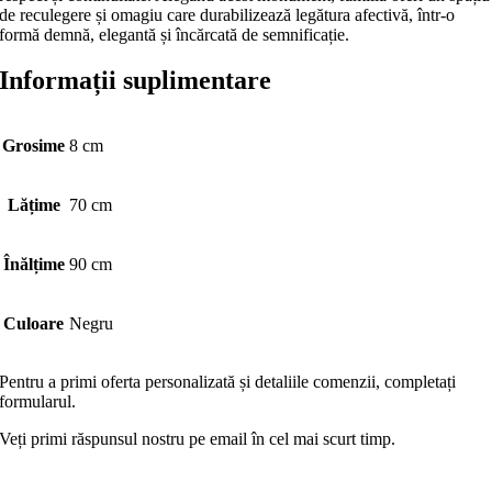
de reculegere și omagiu care durabilizează legătura afectivă, într-o
formă demnă, elegantă și încărcată de semnificație.
Informații suplimentare
Grosime
8 cm
Lățime
70 cm
Înălțime
90 cm
Culoare
Negru
Pentru a primi oferta personalizată și detaliile comenzii, completați
formularul.
Veți primi răspunsul nostru pe email în cel mai scurt timp.