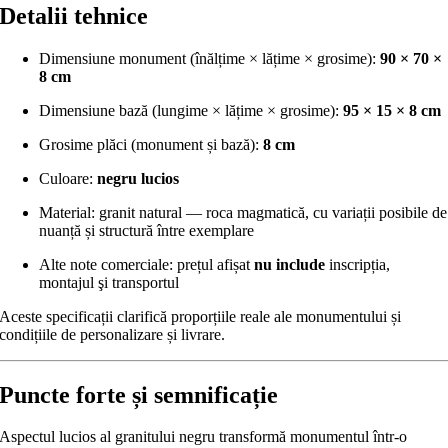
Detalii tehnice
Dimensiune monument (înălțime × lățime × grosime):
90 × 70 ×
8 cm
Dimensiune bază (lungime × lățime × grosime):
95 × 15 × 8 cm
Grosime plăci (monument și bază):
8 cm
Culoare:
negru lucios
Material: granit natural — roca magmatică, cu variații posibile de
nuanță și structură între exemplare
Alte note comerciale: prețul afișat
nu include
inscripția,
montajul şi transportul
Aceste specificații clarifică proporțiile reale ale monumentului și
condițiile de personalizare și livrare.
Puncte forte și semnificație
Aspectul lucios al granitului negru transformă monumentul într-o