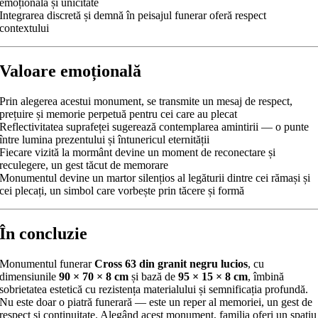
emoțională și unicitate
Integrarea discretă și demnă în peisajul funerar oferă respect
contextului
Valoare emoțională
Prin alegerea acestui monument, se transmite un mesaj de respect,
prețuire și memorie perpetuă pentru cei care au plecat
Reflectivitatea suprafeței sugerează contemplarea amintirii — o punte
între lumina prezentului și întunericul eternității
Fiecare vizită la mormânt devine un moment de reconectare și
reculegere, un gest tăcut de memorare
Monumentul devine un martor silențios al legăturii dintre cei rămași și
cei plecați, un simbol care vorbește prin tăcere și formă
În concluzie
Monumentul funerar
Cross 63 din granit negru lucios
, cu
dimensiunile
90 × 70 × 8 cm
și bază de
95 × 15 × 8 cm
, îmbină
sobrietatea estetică cu rezistența materialului și semnificația profundă.
Nu este doar o piatră funerară — este un reper al memoriei, un gest de
respect și continuitate. Alegând acest monument, familia oferi un spațiu