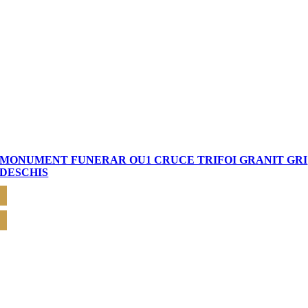
MONUMENT FUNERAR OU1 CRUCE TRIFOI GRANIT GRI
DESCHIS
CERE OFERTĂ