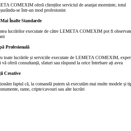
TA COMEXIM oferă clienților serviciul de aranjat morminte, totul
șurându-se într-un mod profesionist
 Mai Înalte Standarde
tatea lucrărilor executate de către LEMETA COMEXIM pot fi observate
ani
pă Profesională
ru toate lucrările și serviciile executate de LEMETA COMEXIM, experț
i vă oferă consultanță, sfaturi sau răspund la orice întrebare ați avea
ții Creative
ionăm faptul că, la comandă putem să executăm mai multe modele și ti
numente, rame, cripte/cavouri sau alte lucrări