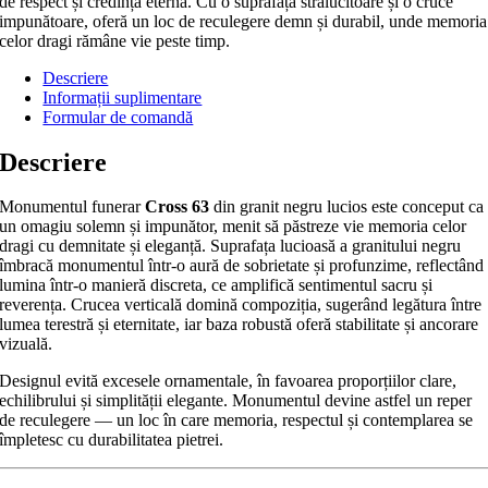
de respect și credință eternă. Cu o suprafață strălucitoare și o cruce
impunătoare, oferă un loc de reculegere demn și durabil, unde memoria
celor dragi rămâne vie peste timp.
Descriere
Informații suplimentare
Formular de comandă
Descriere
Monumentul funerar
Cross 63
din granit negru lucios este conceput ca
un omagiu solemn și impunător, menit să păstreze vie memoria celor
dragi cu demnitate și eleganță. Suprafața lucioasă a granitului negru
îmbracă monumentul într-o aură de sobrietate și profunzime, reflectând
lumina într-o manieră discreta, ce amplifică sentimentul sacru și
reverența. Crucea verticală domină compoziția, sugerând legătura între
lumea terestră și eternitate, iar baza robustă oferă stabilitate și ancorare
vizuală.
Designul evită excesele ornamentale, în favoarea proporțiilor clare,
echilibrului și simplității elegante. Monumentul devine astfel un reper
de reculegere — un loc în care memoria, respectul și contemplarea se
împletesc cu durabilitatea pietrei.