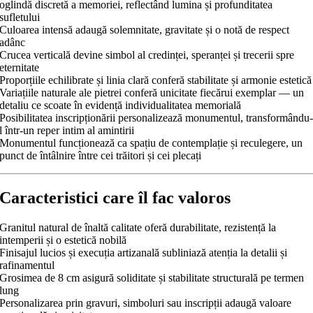
oglindă discretă a memoriei, reflectând lumina și profunditatea
sufletului
Culoarea intensă adaugă solemnitate, gravitate și o notă de respect
adânc
Crucea verticală devine simbol al credinței, speranței și trecerii spre
eternitate
Proporțiile echilibrate și linia clară conferă stabilitate și armonie estetică
Variațiile naturale ale pietrei conferă unicitate fiecărui exemplar — un
detaliu ce scoate în evidență individualitatea memorială
Posibilitatea inscripționării personalizează monumentul, transformându
l într-un reper intim al amintirii
Monumentul funcționează ca spațiu de contemplație și reculegere, un
punct de întâlnire între cei trăitori și cei plecați
Caracteristici care îl fac valoros
Granitul natural de înaltă calitate oferă durabilitate, rezistență la
intemperii și o estetică nobilă
Finisajul lucios și execuția artizanală subliniază atenția la detalii și
rafinamentul
Grosimea de 8 cm asigură soliditate și stabilitate structurală pe termen
lung
Personalizarea prin gravuri, simboluri sau inscripții adaugă valoare