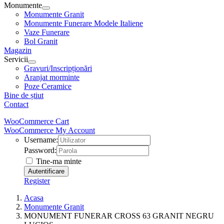
Monumente
Monumente Granit
Monumente Funerare Modele Italiene
Vaze Funerare
Bol Granit
Magazin
Servicii
Gravuri/Inscripționări
Aranjat morminte
Poze Ceramice
Bine de știut
Contact
WooCommerce Cart
WooCommerce My Account
Username:
Password:
Tine-ma minte
Register
Acasa
Monumente Granit
MONUMENT FUNERAR CROSS 63 GRANIT NEGRU