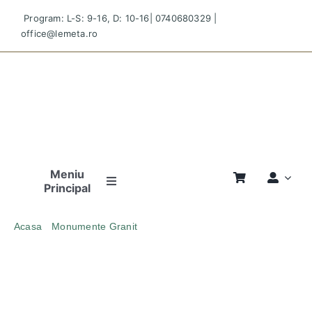
Skip
Program: L-S: 9-16, D: 10-16|
0740680329
|
to
office@lemeta.ro
content
Meniu
Principal
Pagina
Acasa
Monumente Granit
Principală
MONUMENT FUNERAR DOUBLE 34 DREPT GRANIT
MARONIU
Povestea
Noastră