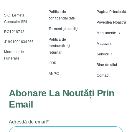
Politica de
Pagina Principală
S.C. Lemeta
confidențialitate
Comexim SRL.
Povestea Noastră
Termeni și condiții
RO1218748
Monumente
Politică de
J1991001634266
Magazin
rambursări și
Monumente
returnări
Servicii
Funerare
ODR
Bine de știut
ANPC
Contact
Abonare La Noutăți Prin
Email
Adresdă de email*