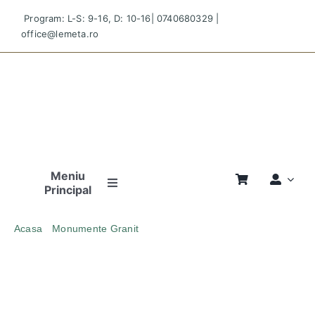
Skip
Program: L-S: 9-16, D: 10-16|
0740680329
|
to
office@lemeta.ro
content
Meniu
Principal
Pagina
Acasa
Monumente Granit
Principală
MONUMENT FUNERAR DOUBLE R PARTEA DREAPTA
GRANIT NEGRU LUCIOS
Povestea
Noastră