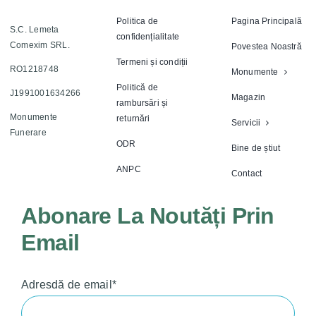
Politica de
Pagina Principală
S.C. Lemeta
confidențialitate
Comexim SRL.
Povestea Noastră
Termeni și condiții
RO1218748
Monumente
Politică de
J1991001634266
Magazin
rambursări și
Monumente
returnări
Servicii
Funerare
ODR
Bine de știut
ANPC
Contact
Abonare La Noutăți Prin
Email
Adresdă de email*