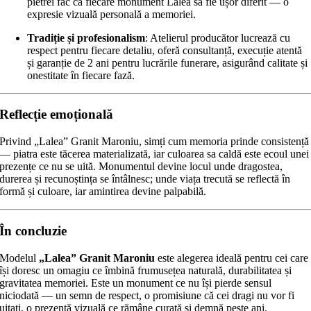
pietrei fac ca fiecare monument Lalea să fie ușor diferit — o
expresie vizuală personală a memoriei.
Tradiție și profesionalism
: Atelierul producător lucrează cu
respect pentru fiecare detaliu, oferă consultanță, execuție atentă
și garanție de 2 ani pentru lucrările funerare, asigurând calitate și
onestitate în fiecare fază.
Reflecție emoțională
Privind „Lalea” Granit Maroniu, simți cum memoria prinde consistență
— piatra este tăcerea materializată, iar culoarea sa caldă este ecoul unei
prezențe ce nu se uită. Monumentul devine locul unde dragostea,
durerea și recunoștința se întâlnesc; unde viața trecută se reflectă în
formă și culoare, iar amintirea devine palpabilă.
În concluzie
Modelul
„Lalea” Granit Maroniu
este alegerea ideală pentru cei care
își doresc un omagiu ce îmbină frumusețea naturală, durabilitatea și
gravitatea memoriei. Este un monument ce nu își pierde sensul
niciodată — un semn de respect, o promisiune că cei dragi nu vor fi
uitați, o prezență vizuală ce rămâne curată și demnă peste ani.