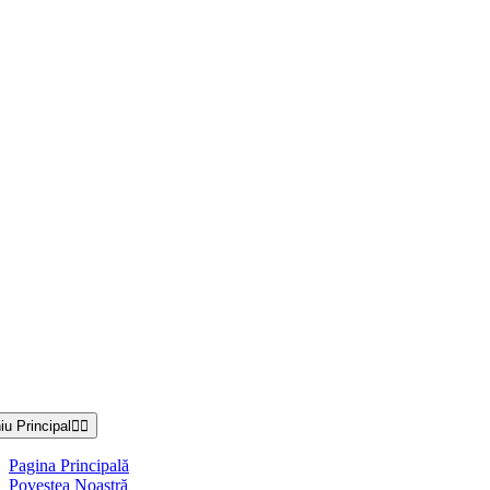
u Principal
Pagina Principală
Povestea Noastră