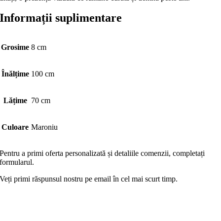
Informații suplimentare
Grosime
8 cm
Înălțime
100 cm
Lățime
70 cm
Culoare
Maroniu
Pentru a primi oferta personalizată și detaliile comenzii, completați
formularul.
Veți primi răspunsul nostru pe email în cel mai scurt timp.