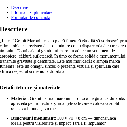
Descriere
Informații suplimentare
Formular de comandă
Descriere
„Lalea” Granit Maroniu este o piatră funerară gândită să vorbească pri
calm, noblețe și rezistență — o amintire ce nu dispare odată cu trecerea
timpului. Tonul cald al granitului maroniu aduce un sentiment de
apropiere, căldură sufletească, în timp ce forma solidă a monumentului
transmite gravitate și demnitate. Este mai mult decât o simplă marcă
funerară: este un omagiu sincer, o prezență vizuală și spirituală care
afirmă respectul și memoria durabilă.
Detalii tehnice și materiale
Material
: Granit natural maroniu — o rocă magmatică durabilă,
apreciată pentru textura și nuanțele sale care evoluează subtil
odată cu lumina și vremea.
Dimensiuni monument
: 100 × 70 × 8 cm — dimensiunea
ideală pentru vizibilitate și impact, fără a fi impunător.