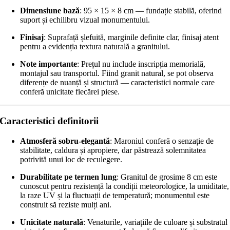
Dimensiune bază
: 95 × 15 × 8 cm — fundație stabilă, oferind
suport și echilibru vizual monumentului.
Finisaj
: Suprafață șlefuită, marginile definite clar, finisaj atent
pentru a evidenția textura naturală a granitului.
Note importante
: Prețul nu include inscripția memorială,
montajul sau transportul. Fiind granit natural, se pot observa
diferențe de nuanță și structură — caracteristici normale care
conferă unicitate fiecărei piese.
Caracteristici definitorii
Atmosferă sobru-elegantă
: Maroniul conferă o senzație de
stabilitate, caldura și apropiere, dar păstrează solemnitatea
potrivită unui loc de reculegere.
Durabilitate pe termen lung
: Granitul de grosime 8 cm este
cunoscut pentru rezistență la condiții meteorologice, la umiditate,
la raze UV și la fluctuații de temperatură; monumentul este
construit să reziste mulți ani.
Unicitate naturală
: Venaturile, variațiile de culoare și substratul