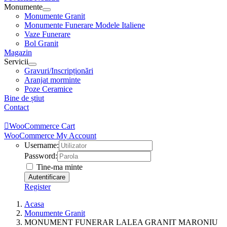
Monumente
Monumente Granit
Monumente Funerare Modele Italiene
Vaze Funerare
Bol Granit
Magazin
Servicii
Gravuri/Inscripționări
Aranjat morminte
Poze Ceramice
Bine de știut
Contact
WooCommerce Cart
WooCommerce My Account
Username:
Password:
Tine-ma minte
Register
Acasa
Monumente Granit
MONUMENT FUNERAR LALEA GRANIT MARONIU