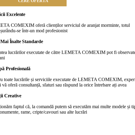
CERE OFERTĂ
icii Excelente
TA COMEXIM oferă clienților serviciul de aranjat morminte, totul
șurându-se într-un mod profesionist
 Mai Înalte Standarde
tatea lucrărilor executate de către LEMETA COMEXIM pot fi observate
ani
pă Profesională
ru toate lucrările și serviciile executate de LEMETA COMEXIM, experț
i vă oferă consultanță, sfaturi sau răspund la orice întrebare ați avea
ții Creative
ionăm faptul că, la comandă putem să executăm mai multe modele și ti
numente, rame, cripte/cavouri sau alte lucrări