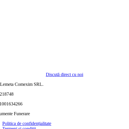
Discută direct cu noi
 Lemeta Comexim SRL.
218748
1001634266
mente Funerare
Politica de confidențialitate
Termeni și condiții