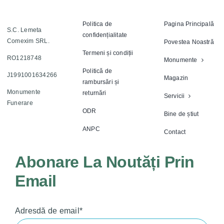
Politica de
Pagina Principală
S.C. Lemeta
confidențialitate
Comexim SRL.
Povestea Noastră
Termeni și condiții
RO1218748
Monumente
Politică de
J1991001634266
Magazin
rambursări și
Monumente
returnări
Servicii
Funerare
ODR
Bine de știut
ANPC
Contact
Abonare La Noutăți Prin
Email
Adresdă de email*