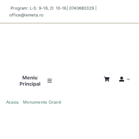
Skip
Program: L-S: 9-16, D: 10-16|
0740680329
|
to
office@lemeta.ro
content
Meniu
Principal
Pagina
Acasa
Monumente Granit
Principală
MONUMENT OU1 MIC GRANIT MARONIU
Povestea
Noastră