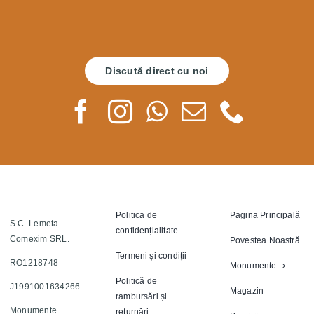
Discută direct cu noi
Politica de
Pagina Principală
S.C. Lemeta
confidențialitate
Comexim SRL.
Povestea Noastră
Termeni și condiții
RO1218748
Monumente
Politică de
J1991001634266
Magazin
rambursări și
Monumente
returnări