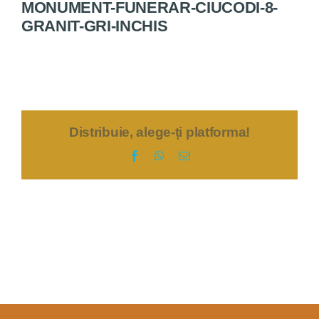
MONUMENT-FUNERAR-CIUCODI-8-
GRANIT-GRI-INCHIS
Servicii
Bine de știut
Contact
Distribuie, alege-ți platforma!
Facebook
WhatsApp
E-
mail: