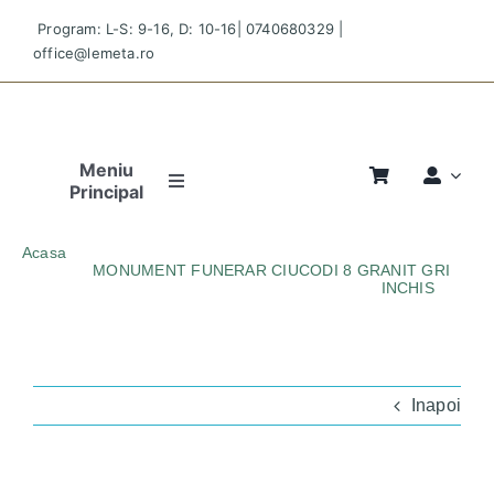
Skip
Program: L-S: 9-16, D: 10-16|
0740680329
|
to
office@lemeta.ro
content
Meniu
Principal
Pagina
Acasa
Principală
MONUMENT FUNERAR CIUCODI 8 GRANIT GRI
INCHIS
MONUMENT-FUNERAR-CIUCODI-8-GRANIT-GRI-INCHIS
Povestea
Noastră
Monumente
Inapoi
Magazin