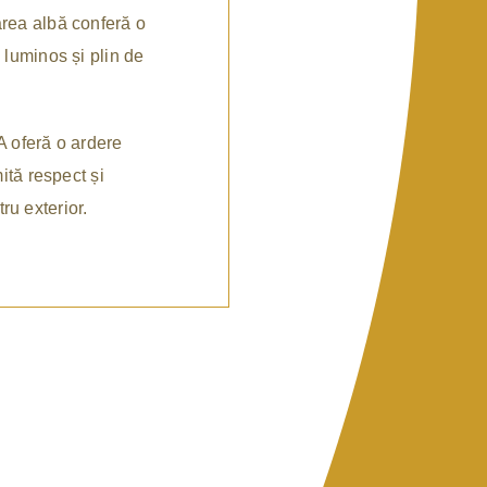
area albă conferă o
 luminos și plin de
 A oferă o ardere
ită respect și
tru exterior.