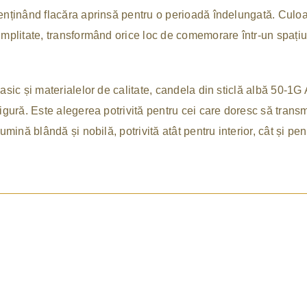
enținând flacăra aprinsă pentru o perioadă îndelungată. Culo
implitate, transformând orice loc de comemorare într-un spațiu
asic și materialelor de calitate, candela din sticlă albă 50-1G
sigură. Este alegerea potrivită pentru cei care doresc să transm
umină blândă și nobilă, potrivită atât pentru interior, cât și pen