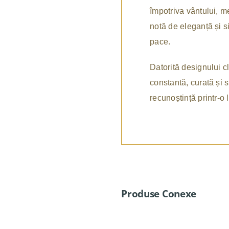
împotriva vântului, m
notă de eleganță și s
pace.
Datorită designului cl
constantă, curată și 
recunoștință printr-o l
Produse Conexe