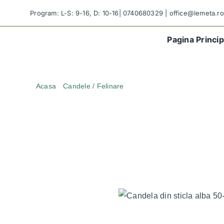
Skip
Program: L-S: 9-16, D: 10-16|
0740680329
|
office@lemeta.ro
to
content
Pagina Princip
Acasa
Candele / Felinare
Candela din sticla alba 50-