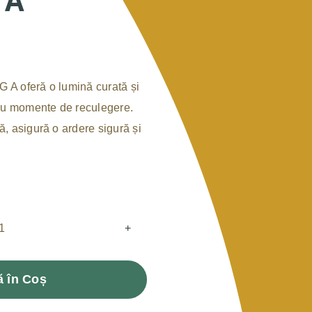
 A
G A oferă o lumină curată și
ntru momente de reculegere.
tă, asigură o ardere sigură și
Cantitate
Candela
 în Coș
din
sticla