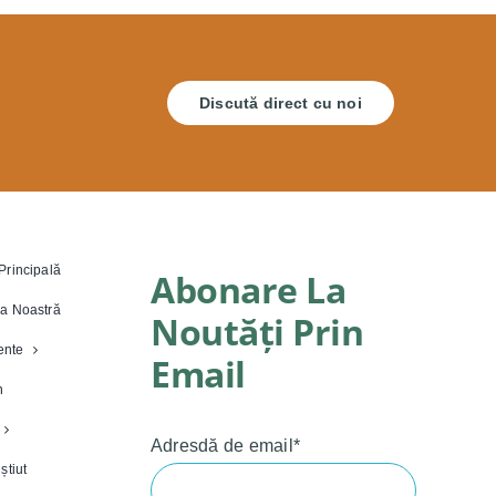
Discută direct cu noi
Principală
Abonare La
a Noastră
Noutăți Prin
nte
Email
n
Adresdă de email*
știut