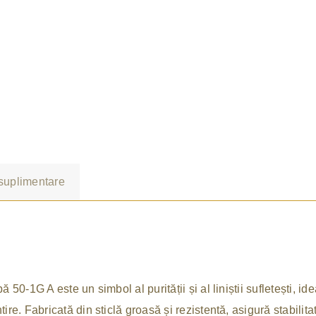
 suplimentare
ă 50-1G A este un simbol al purității și al liniștii sufletești, 
ire. Fabricată din sticlă groasă și rezistentă, asigură stabilita