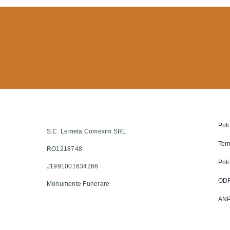
Poli
S.C. Lemeta Comexim SRL.
Term
RO1218748
Poli
J1991001634266
OD
Monumente Funerare
AN