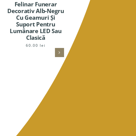
Felinar Funerar
Felinar Gri Mare Din
Decorativ Alb-Negru
Sticla Cu Cruce
Cu Geamuri Și
60.00
lei
Suport Pentru
Lumânare LED Sau
Clasică
60.00
lei