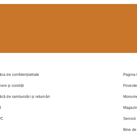
tica de confidențialitate
Pagina 
eni și condiții
Poveste
tică de rambursări și returnări
Monume
R
Magazi
PC
Servicii
Bine de 