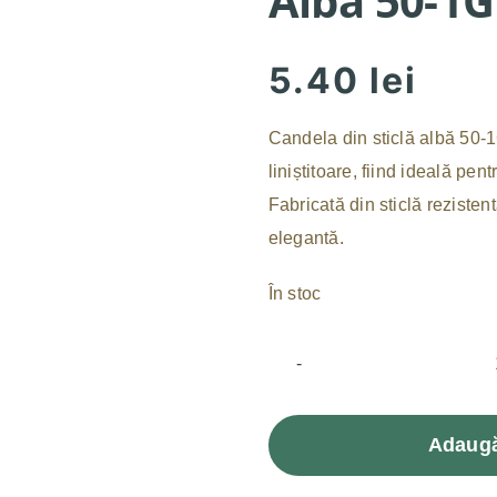
Alba 50-1G
5.40
lei
Candela din sticlă albă 50-1
liniștitoare, fiind ideală pe
Fabricată din sticlă rezisten
elegantă.
În stoc
Adaugă