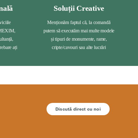
nală
Soluții Creative
viciile
Menționăm faptul că, la comandă
OMEXIM,
putem să executăm mai multe modele
ultanță,
și tipuri de monumente, rame,
rebare ați
cripte/cavouri sau alte lucrări
Discută direct cu noi