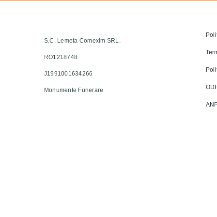
Poli
S.C. Lemeta Comexim SRL.
Term
RO1218748
Poli
J1991001634266
OD
Monumente Funerare
AN