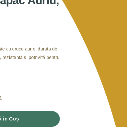
apac Auriu,
șie cu cruce aurie, durata de
 rezistentă și potrivită pentru
Cantitate
Candela
 în Coș
din