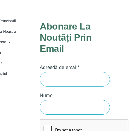
Principală
Abonare La
a Noastră
Noutăți Prin
nte
Email
n
Adresdă de email*
știut
Nume