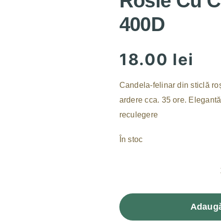
Rosie Cu C
400D
18.00
lei
Candela-felinar din sticlă ro
ardere cca. 35 ore. Elegantă,
reculegere
În stoc
Adaugă