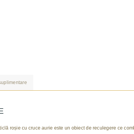
 suplimentare
E
ticlă roșie cu cruce aurie este un obiect de reculegere ce co