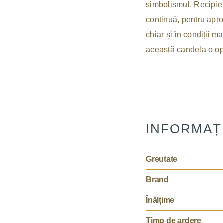
simbolismul. Recipien
continuă, pentru aprox
chiar și în condiții m
această candela o op
INFORMAȚ
Greutate
Brand
Înălțime
Timp de ardere