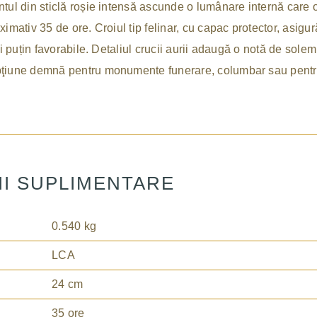
tul din sticlă roșie intensă ascunde o lumânare internă care 
imativ 35 de ore. Croiul tip felinar, cu capac protector, asigur
ai puțin favorabile. Detaliul crucii aurii adaugă o notă de solem
ţiune demnă pentru monumente funerare, columbar sau pentru
II SUPLIMENTARE
0.540 kg
LCA
24 cm
35 ore