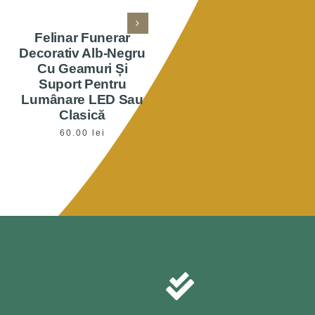
Felinar Funerar
Felinar Gri Mare Din
Decorativ Alb-Negru
Sticla Cu Cruce
Cu Geamuri Și
60.00
lei
Suport Pentru
Lumânare LED Sau
Clasică
60.00
lei