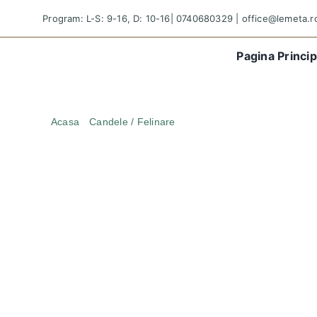
Skip
Program: L-S: 9-16, D: 10-16|
0740680329
|
office@lemeta.r
to
content
Pagina Princip
Acasa
Candele / Felinare
Candela din sticla rosie cu 