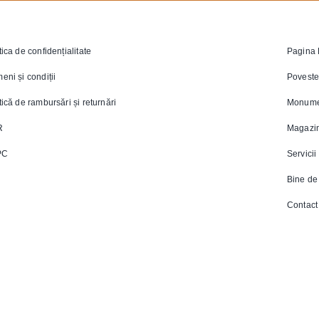
tica de confidențialitate
Pagina 
eni și condiții
Poveste
tică de rambursări și returnări
Monume
R
Magazi
PC
Servicii
Bine de 
Contact