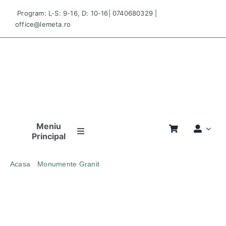
Skip
Program: L-S: 9-16, D: 10-16|
0740680329
|
to
office@lemeta.ro
content
Meniu
Principal
Pagina
Acasa
Monumente Granit
Principală
MONUMENT FUNERAR DOUBLE 34 DREPT CRUCE
GRANIT MARONIU
Povestea
Noastră