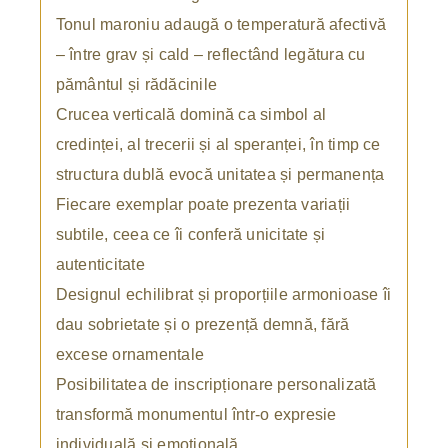
Tonul maroniu adaugă o temperatură afectivă
– între grav și cald – reflectând legătura cu
pământul și rădăcinile
Crucea verticală domină ca simbol al
credinței, al trecerii și al speranței, în timp ce
structura dublă evocă unitatea și permanența
Fiecare exemplar poate prezenta variații
subtile, ceea ce îi conferă unicitate și
autenticitate
Designul echilibrat și proporțiile armonioase îi
dau sobrietate și o prezență demnă, fără
excese ornamentale
Posibilitatea de inscripționare personalizată
transformă monumentul într-o expresie
individuală și emoțională