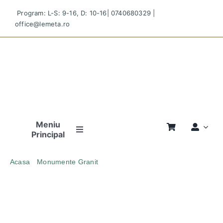
Skip
Program: L-S: 9-16, D: 10-16|
0740680329
|
to
office@lemeta.ro
content
Meniu
Principal
Pagina
Acasa
Monumente Granit
Principală
MONUMENT FUNERAR DOUBLE WAVE ORTODOX
GRANIT GRI INCHIS
Povestea
Noastră