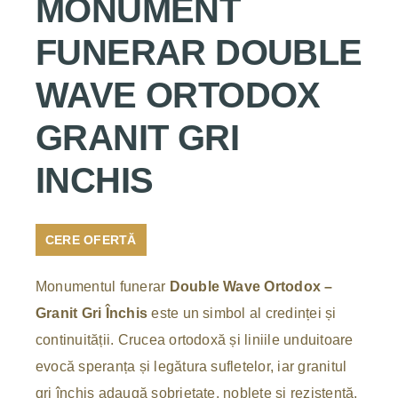
MONUMENT
FUNERAR DOUBLE
WAVE ORTODOX
GRANIT GRI
INCHIS
CERE OFERTĂ
Monumentul funerar
Double Wave Ortodox –
Granit Gri Închis
este un simbol al credinței și
continuității. Crucea ortodoxă și liniile unduitoare
evocă speranța și legătura sufletelor, iar granitul
gri închis adaugă sobrietate, noblețe și rezistență,