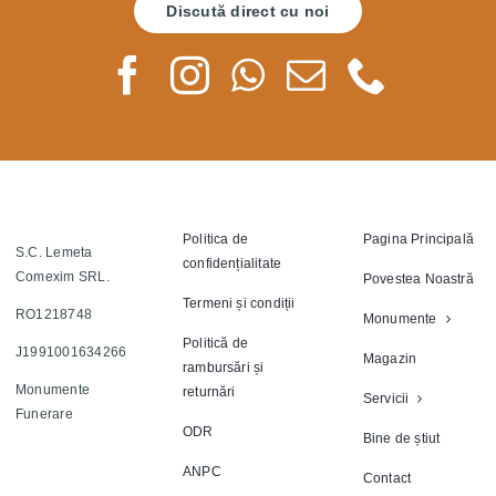
Discută direct cu noi
Politica de
Pagina Principală
S.C. Lemeta
confidențialitate
Comexim SRL.
Povestea Noastră
Termeni și condiții
RO1218748
Monumente
Politică de
J1991001634266
Magazin
rambursări și
Monumente
returnări
Servicii
Funerare
ODR
Bine de știut
ANPC
Contact