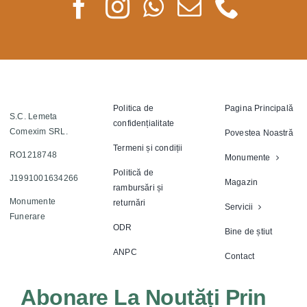
Politica de
Pagina Principală
S.C. Lemeta
confidențialitate
Comexim SRL.
Povestea Noastră
Termeni și condiții
RO1218748
Monumente
Politică de
J1991001634266
Magazin
rambursări și
Monumente
returnări
Servicii
Funerare
ODR
Bine de știut
ANPC
Contact
Abonare La Noutăți Prin