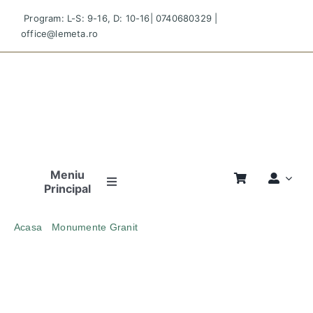
Skip
Program: L-S: 9-16, D: 10-16|
0740680329
|
to
office@lemeta.ro
content
Meniu
Principal
Pagina
Acasa
Monumente Granit
Principală
MONUMENT FUNERAR MON 94 GRANIT NEGRU
LUCIOS
Povestea
Noastră